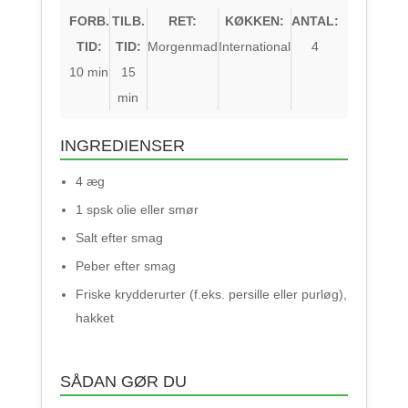
FORB.
TILB.
RET:
KØKKEN:
ANTAL:
TID:
TID:
Morgenmad
International
4
10 min
15
min
INGREDIENSER
4 æg
1 spsk olie eller smør
Salt efter smag
Peber efter smag
Friske krydderurter (f.eks. persille eller purløg),
hakket
SÅDAN GØR DU