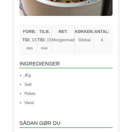
FORB.
TILB.
RET:
KØKKEN:
ANTAL:
TID:
10
TID:
15
Morgenmad
Global
4
min
min
INGREDIENSER
Æg
Salt
Peber
Vand
SÅDAN GØR DU