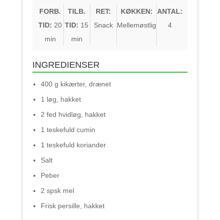
FORB.
TILB.
RET:
KØKKEN:
ANTAL:
TID:
20
TID:
15
Snack
Mellemøstlig
4
min
min
INGREDIENSER
400 g kikærter, drænet
1 løg, hakket
2 fed hvidløg, hakket
1 teskefuld cumin
1 teskefuld koriander
Salt
Peber
2 spsk mel
Frisk persille, hakket