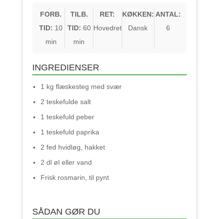
FORB.
TILB.
RET:
KØKKEN:
ANTAL:
TID:
10
TID:
60
Hovedret
Dansk
6
min
min
INGREDIENSER
1 kg flæskesteg med svær
2 teskefulde salt
1 teskefuld peber
1 teskefuld paprika
2 fed hvidløg, hakket
2 dl øl eller vand
Frisk rosmarin, til pynt
SÅDAN GØR DU