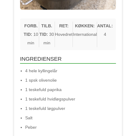
FORB.
TILB.
RET:
KØKKEN:
ANTAL:
TID:
10
TID:
30
Hovedret
International
4
min
min
INGREDIENSER
4 hele kyllingelår
1 spsk olivenolie
1 teskefuld paprika
1 teskefuld hvidløgspulver
1 teskefuld løgpulver
Salt
Peber