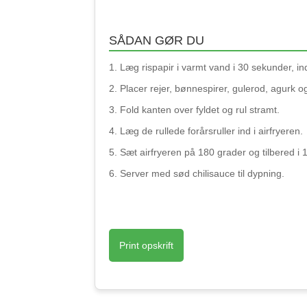
SÅDAN GØR DU
Læg rispapir i varmt vand i 30 sekunder, ind
Placer rejer, bønnespirer, gulerod, agurk o
Fold kanten over fyldet og rul stramt.
Læg de rullede forårsruller ind i airfryeren.
Sæt airfryeren på 180 grader og tilbered i 10
Server med sød chilisauce til dypning.
Print opskrift