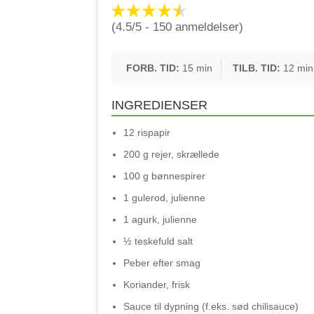
(4.5/5 - 150 anmeldelser)
FORB. TID:
15 min
TILB. TID:
12 min
INGREDIENSER
12 rispapir
200 g rejer, skrællede
100 g bønnespirer
1 gulerod, julienne
1 agurk, julienne
½ teskefuld salt
Peber efter smag
Koriander, frisk
Sauce til dypning (f.eks. sød chilisauce)