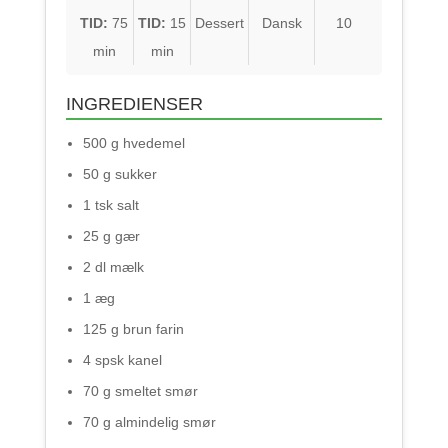
TID:
75
TID:
15
Dessert
Dansk
10
min
min
INGREDIENSER
500 g hvedemel
50 g sukker
1 tsk salt
25 g gær
2 dl mælk
1 æg
125 g brun farin
4 spsk kanel
70 g smeltet smør
70 g almindelig smør