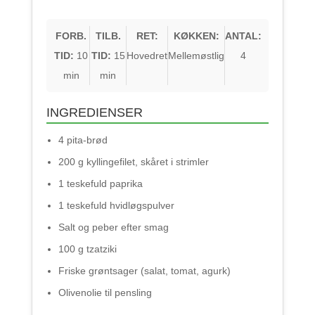
FORB.
TILB.
RET:
KØKKEN:
ANTAL:
TID:
10
TID:
15
Hovedret
Mellemøstlig
4
min
min
INGREDIENSER
4 pita-brød
200 g kyllingefilet, skåret i strimler
1 teskefuld paprika
1 teskefuld hvidløgspulver
Salt og peber efter smag
100 g tzatziki
Friske grøntsager (salat, tomat, agurk)
Olivenolie til pensling