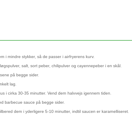
 i mindre stykker, så de passer i airfryerens kurv.
løgspulver, salt, sort peber, chilipulver og cayennepeber i en skål.
bsene på begge sider.
nkelt lag.
us i cirka 30-35 minutter. Vend dem halvvejs igennem tiden.
ed barbecue sauce på begge sider.
tilbered dem i yderligere 5-10 minutter, indtil saucen er karamelliseret.