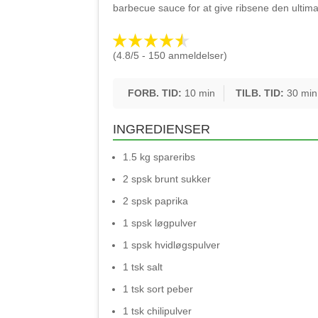
barbecue sauce for at give ribsene den ultim
(4.8/5 - 150 anmeldelser)
FORB. TID:
10 min
TILB. TID:
30 min
INGREDIENSER
1.5 kg spareribs
2 spsk brunt sukker
2 spsk paprika
1 spsk løgpulver
1 spsk hvidløgspulver
1 tsk salt
1 tsk sort peber
1 tsk chilipulver