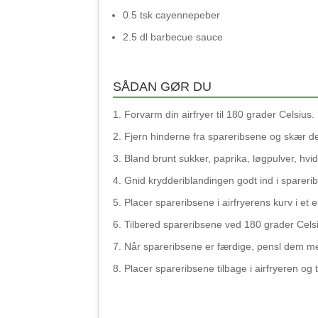
0.5 tsk cayennepeber
2.5 dl barbecue sauce
SÅDAN GØR DU
Forvarm din airfryer til 180 grader Celsius.
Fjern hinderne fra spareribsene og skær dem
Bland brunt sukker, paprika, løgpulver, hvid
Gnid krydderiblandingen godt ind i spareri
Placer spareribsene i airfryerens kurv i et e
Tilbered spareribsene ved 180 grader Celsi
Når spareribsene er færdige, pensl dem m
Placer spareribsene tilbage i airfryeren og 